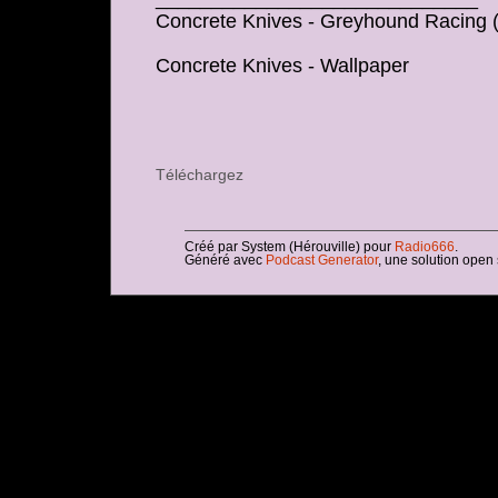
Concrete Knives - Greyhound Racing (
Concrete Knives - Wallpaper
Téléchargez
Créé par System (Hérouville) pour
Radio666
.
Généré avec
Podcast Generator
, une solution open