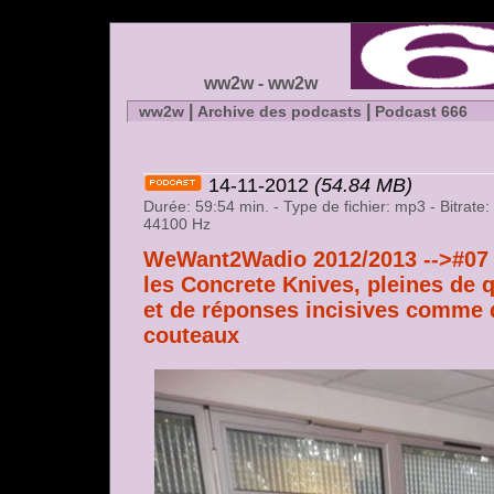
ww2w - ww2w
|
|
ww2w
Archive des podcasts
Podcast 666
14-11-2012
(54.84 MB)
Durée: 59:54 min. - Type de fichier: mp3 - Bitrate
44100 Hz
WeWant2Wadio 2012/2013 -->#07 
les Concrete Knives, pleines de 
et de réponses incisives comme 
couteaux