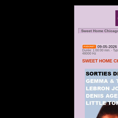
Sweet Home Chicag
09-05-2026
Durée: 1:00:00 min. - Ty
48000 Hz
SWEET HOME CHI