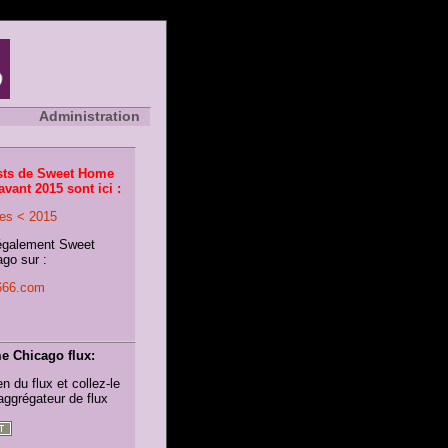
Administration
sts de Sweet Home
vant 2015 sont ici :
es < 2015
également Sweet
go sur :
o666.com
 Chicago flux:
en du flux et collez-le
aggrégateur de flux