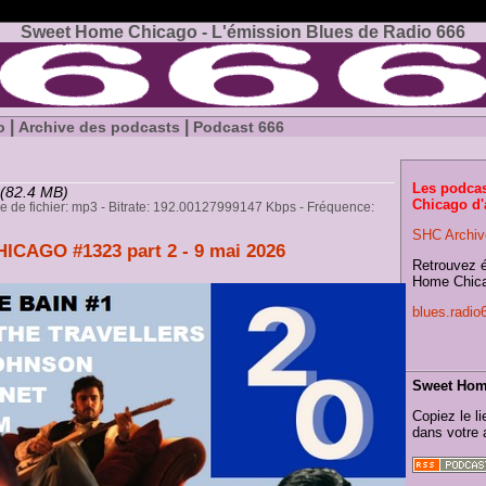
Sweet Home Chicago - L'émission Blues de Radio 666
|
|
o
Archive des podcasts
Podcast 666
Les podca
(82.4 MB)
Chicago d'a
pe de fichier: mp3 - Bitrate: 192.00127999147 Kbps - Fréquence:
SHC Archiv
CAGO #1323 part 2 - 9 mai 2026
Retrouvez 
Home Chica
blues.radi
Sweet Home
Copiez le li
dans votre 