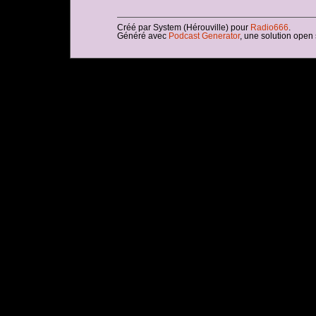
Créé par System (Hérouville) pour
Radio666
.
Généré avec
Podcast Generator
, une solution open