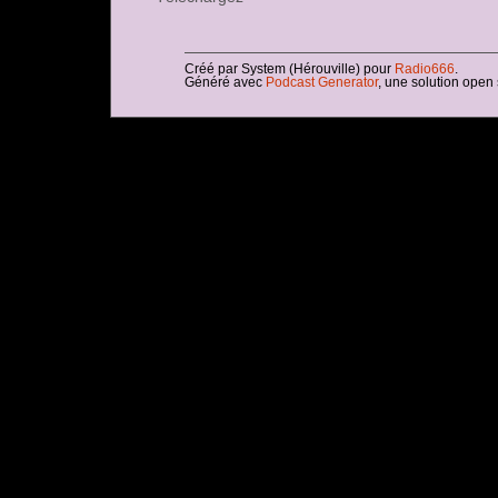
Créé par System (Hérouville) pour
Radio666
.
Généré avec
Podcast Generator
, une solution open