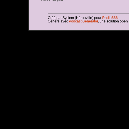
Créé par System (Hérouville) pour
Radio666
.
Généré avec
Podcast Generator
, une solution open