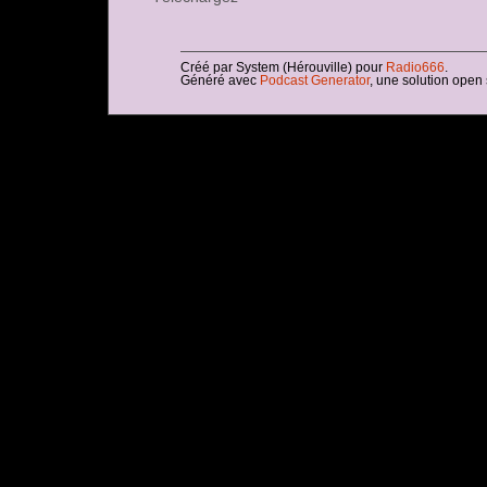
Créé par System (Hérouville) pour
Radio666
.
Généré avec
Podcast Generator
, une solution open