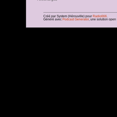
Créé par System (Hérouville) pour
Radio666
.
Généré avec
Podcast Generator
, une solution open