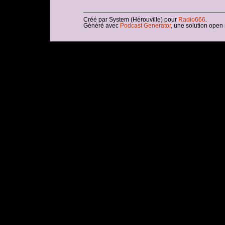
Créé par System (Hérouville) pour
Radio666
.
Généré avec
Podcast Generator
, une solution open