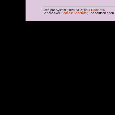
Créé par System (Hérouville) pour
Radio666
.
Généré avec
Podcast Generator
, une solution open