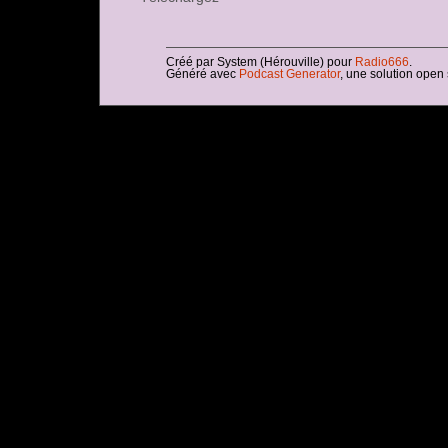
Créé par System (Hérouville) pour
Radio666
.
Généré avec
Podcast Generator
, une solution open