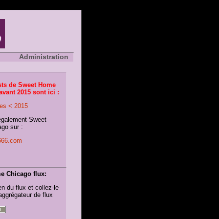
Administration
sts de Sweet Home
vant 2015 sont ici :
es < 2015
également Sweet
go sur :
o666.com
 Chicago flux:
en du flux et collez-le
aggrégateur de flux