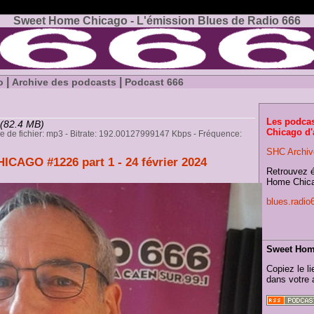
Sweet Home Chicago - L'émission Blues de Radio 666
|
|
o
Archive des podcasts
Podcast 666
Les podca
(82.4 MB)
Chicago d'a
pe de fichier: mp3 - Bitrate: 192.00127999147 Kbps - Fréquence:
SHC Archiv
AGO #1226 part 1 - 24 février 2024
Retrouvez 
Home Chica
blues.radi
Sweet Home
Copiez le li
dans votre 