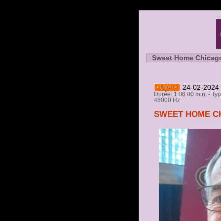
Sweet Home Chicag
24-02-2024
Durée: 1:00:00 min. - Ty
48000 Hz
SWEET HOME CHIC