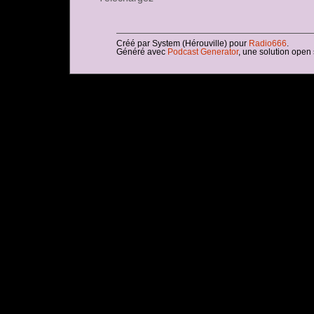
Créé par System (Hérouville) pour
Radio666
.
Généré avec
Podcast Generator
, une solution open