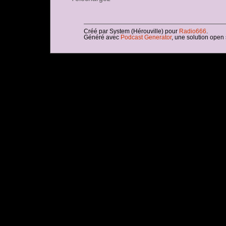
Créé par System (Hérouville) pour
Radio666
.
Généré avec
Podcast Generator
, une solution open