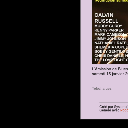
L'émission de Blues
samedi 15 janvier 
Téléchargez
Créé par System (
Généré avec
Podc