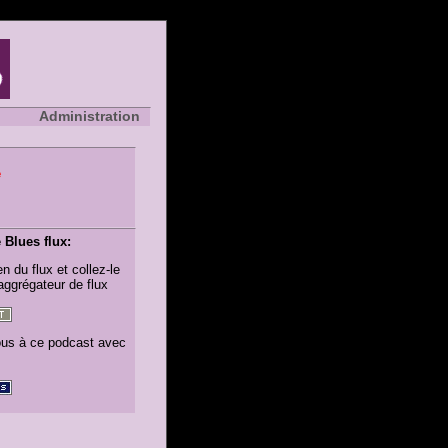
Administration
e
Blues flux:
en du flux et collez-le
aggrégateur de flux
us à ce podcast avec