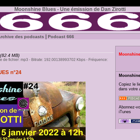
Moonshine Blues - Une émission de Dan Zirotti
|
rchive des podcasts
Podcast 666
Moonshin
(82.4 MB)
pe de fichier: mp3 - Bitrate: 192.00138993702 Kbps - Fréquence:
ES n°24
Moonshine 
Copiez le li
dans votre 
Abonnez-vo
iTunes