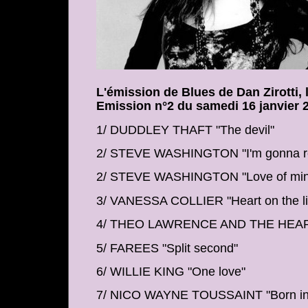
L'émission de Blues de Dan Zirotti, 
Emission n°2 du samedi 16 janvier 
1/ DUDDLEY THAFT "The devil"
2/ STEVE WASHINGTON "I'm gonna r
2/ STEVE WASHINGTON "Love of min
3/ VANESSA COLLIER "Heart on the li
4/ THEO LAWRENCE AND THE HEART
5/ FAREES "Split second"
6/ WILLIE KING "One love"
7/ NICO WAYNE TOUSSAINT "Born in 